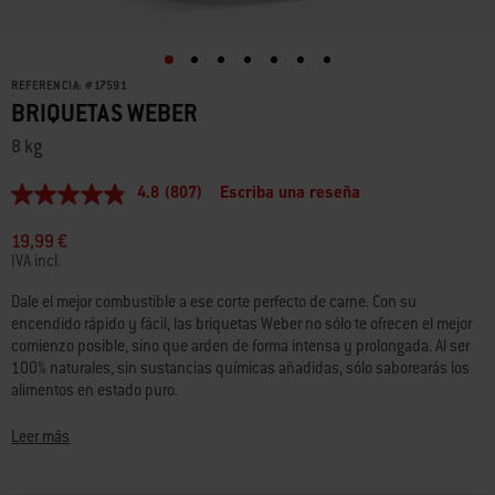
REFERENCIA:
#
17591
BRIQUETAS WEBER
8 kg
4.8
(807)
Escriba una reseña
4.8
de
5
19,99 €
estrellas,
IVA incl.
valor
medio
Dale el mejor combustible a ese corte perfecto de carne. Con su
de
encendido rápido y fácil, las briquetas Weber no sólo te ofrecen el mejor
valoración.
Read
comienzo posible, sino que arden de forma intensa y prolongada. Al ser
807
100% naturales, sin sustancias químicas añadidas, sólo saborearás los
Reviews.
alimentos en estado puro.
Enlace
en
la
• Elaborados en la Unión Europea a partir de madera obtenida de forma
Leer más
misma
responsable y con certificación FSC® (FSC® Mix)
página.