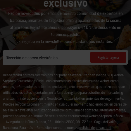
exclusivo
Recibe novedades por email de nuestra comunidad de expertos en
barbacoa, amantes de la gastronomía y apasionados de la cocina
al aire libre. Regístrate ahora y consigue un 10 % de descuento en
tu primer pedido.
El registro en la newsletter puede tardar unos instantes.
Registar agora
Dirección de correo electrónico
Deseo recibir correos electrónicos por parte de Weber-Stephen Ibérica SL y Weber-
Stephen Deutschland GmbH con contenido exclusivo del mundo Weber, como
recetas, informaciones sobre los productos, próximos eventos y autorizo que sean
utilizados los datos insertados en la fase de registro para estudios de mercados y
analizar mi interacción con la Newsletter utilizando herramientas de seguimiento.
Puedes revocar tu consentimiento en cualquier momento haciendo clic en
darse de
baja de la newsletter
o utilizando nuestro
formulario de contacto
. Alternativamente,
puedes solicitar la eliminación de tus datos escribiendo a Weber-Stephen Ibérica SL
– Avinguda de la Torre Blanca, 57 – Oficina 2B06, 08172 Sant Cugat del Vallès,
Barcelona. Para más información, consulta nuestra
política de privacidad
.