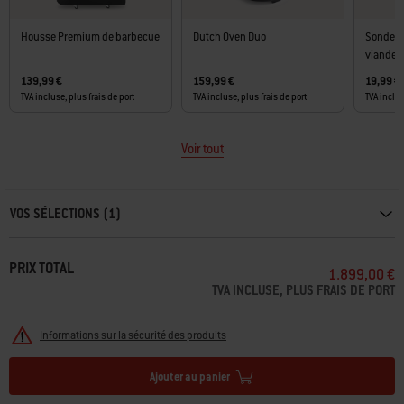
Housse Premium de barbecue
Dutch Oven Duo
Sonde d
viande
139,99 €
159,99 €
19,99 €
TVA incluse, plus frais de port
TVA incluse, plus frais de port
TVA inclus
Voir tout
Carousel containing list of product recommendations. Please use left and ar
VOS SÉLECTIONS (1)
PRIX TOTAL
1.899,00 €
TVA INCLUSE, PLUS FRAIS DE PORT
Informations sur la sécurité des produits
Ajouter au panier