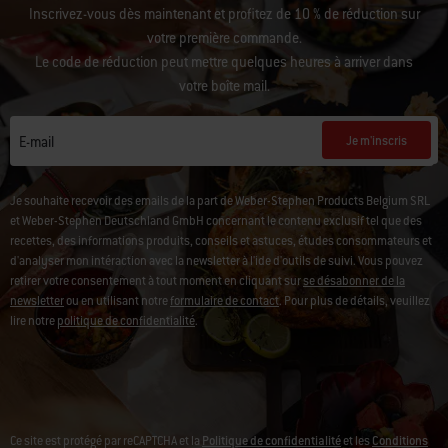
Inscrivez-vous dès maintenant et profitez de 10 % de réduction sur
votre première commande.
Le code de réduction peut mettre quelques heures à arriver dans
votre boîte mail.
Je m'inscris
E-mail
Je souhaite recevoir des emails de la part de Weber-Stephen Products Belgium SRL
et Weber-Stephen Deutschland GmbH concernant le contenu exclusif tel que des
recettes, des informations produits, conseils et astuces, études consommateurs et
d'analyser mon intéraction avec la newsletter à l'ide d'outils de suivi. Vous pouvez
retirer votre consentement à tout moment en cliquant sur
se désabonner de la
newsletter
ou en utilisant notre
formulaire de contact
. Pour plus de détails, veuillez
lire notre
politique de confidentialité
.
Ce site est protégé par reCAPTCHA et la
Politique de confidentialité
et les
Conditions