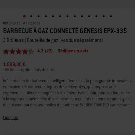
RÉFÉRENCE :
#
35810039
BARBECUE À GAZ CONNECTÉ GENESIS EPX-335
3 Brûleurs | Bouteille de gaz (vendue séparément)
4.3
(22)
Rédiger un avis
4.3
étoiles
sur
1.899,00 €
5,
TVA incluse, plus frais de port
valeur
de
Présentation du barbecue intelligent Genesis – la plus grande innovation
la
en matière de barbecue depuis des décennies, qui propose une
note
moyenne.
expérience culinaire complète à l'extérieur. Faites rôtir, cuire au four, cuire
Read
à la vapeur ou même frire des aliments succulents en remplaçant la grille
22
de cuisson par des ustensiles de barbecue WEBER CRAFTED sur mesure
Reviews.
qui vous permettront de cuire au barbecue tout ce qui vous paraissait
Lien
sur
impossible. Et la technologie intelligente WEBER CONNECT vous permet de
Lire plus
la
recevoir des alertes de température des aliments en temps réel, afin de
même
cuisiner à la perfection à chaque fois.
page.