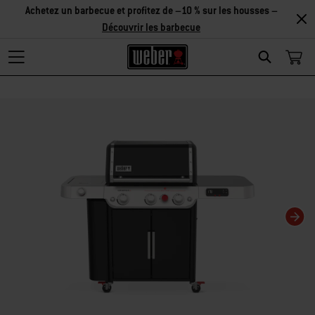
Achetez un barbecue et profitez de –10 % sur les housses –
Découvrir les barbecue
Search
Changing this current slide of this carousel will change the current slide of t