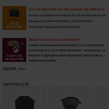
• Support WEBER CRAFTED ; variez vos recettes avec des ustensiles de
10% de réduction sur les housses de barbecue
barbecue personnalisés
• Savoir quand retourner et servir avec la technologie intelligente WEBER
Achetez un barbecue et bénéficiez de 10% de réduction sur les
CONNECT
housses sur la même commande. La réduction sera
• Saisissez plusieurs steaks à la fois sur la zone de saisie extra-large
directement appliquée dans votre panier.
• L'éclairage NIGHTVISION illumine toute la surface du barbecue
• La grille de cuisson supérieure extensible crée un deuxième niveau de
cuisson
Réduction sure les accessoires
Achetez 2 accessoires et économisez 5 %, ou 3 accessoires et
économisez 10 %, sur la même commande – hors housses. La
réduction s'appliquera automatiquement à votre panier au
moment du paiement.
COULEUR :
Color
Black
COMPLÉTER LE KIT