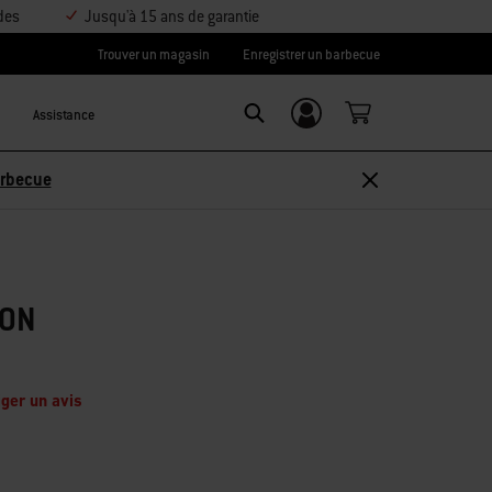
des
Jusqu'à 15 ans de garantie
Trouver un magasin
Enregistrer un barbecue
Assistance
Se connecter/
Search
S’inscrire
Découvrir les accessoires
SON
ger un avis