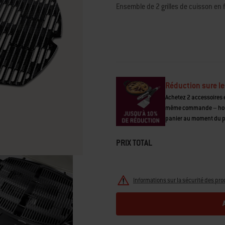
de
Ensemble de 2 grilles de cuisson en 
la
note
moyenne.
Read
390
Reviews.
Lien
sur
la
même
Réduction sure le
page.
Achetez 2 accessoires e
même commande – hors 
panier au moment du 
PRIX TOTAL
Informations sur la sécurité des pro