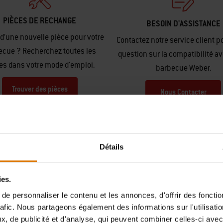
PIÈCES DE RECHANGE
BESOIN D'ASSISTANCE
d’une nouvelle pièce pour votre
Contactez notre service client p
ecue ? Recherchez toutes les
question sur la compatibilité av
es dans votre mode d'emploi.
barbecue Weber.
Trouver des pièces
Nous Contacter
Détails
ies.
e personnaliser le contenu et les annonces, d'offrir des fonctio
Hear From Other Grillers
rafic. Nous partageons également des informations sur l'utilisati
, de publicité et d'analyse, qui peuvent combiner celles-ci avec