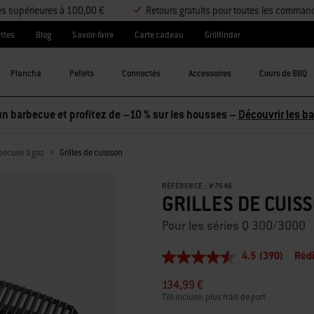
es supérieures à 100,00 €
Retours gratuits pour toutes les comman
ttes
Blog
Savoir-faire
Carte cadeau
Grillfinder
Plancha
Pellets
Connectés
Accessoires
Cours de BBQ
becues à gaz
Grilles de cuisson
RÉFÉRENCE :
#
7646
GRILLES DE CUIS
Pour les séries Q 300/3000
4.5
(390)
Rédi
4.5
étoiles
134,99 €
sur
5,
TVA incluse, plus frais de port
valeur