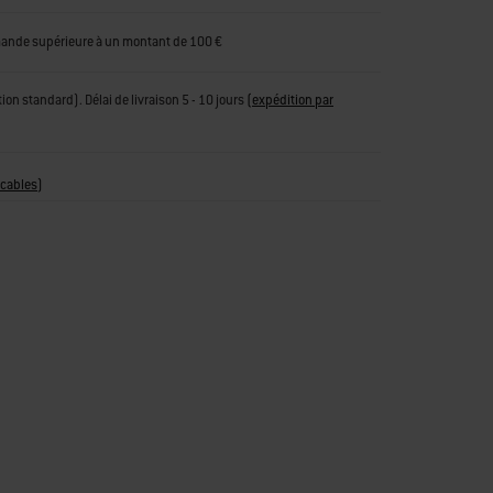
mande supérieure à un montant de 100 €
tion standard). Délai de livraison 5 - 10 jours
(
expédition par
icables
)