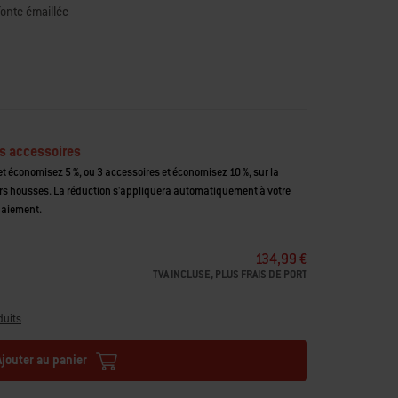
fonte émaillée
s accessoires
t économisez 5 %, ou 3 accessoires et économisez 10 %, sur la
housses. La réduction s'appliquera automatiquement à votre
paiement.
134,99 €
TVA INCLUSE, PLUS FRAIS DE PORT
duits
Ajouter au panier