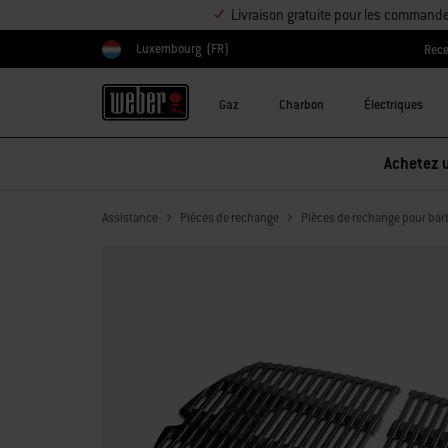
Livraison gratuite pour les command
Luxembourg
(FR)
Rece
Choisir un pays
Gaz
Charbon
Électriques
Assistance
Pièces de rechange
Pièces de rechange pour bar