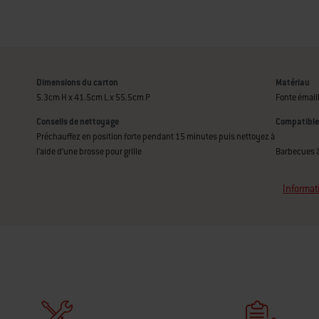
Dimensions du carton
Matériau
5.3cm H x 41.5cm L x 55.5cm P
Fonte émail
Conseils de nettoyage
Compatible
Préchauffez en position forte pendant 15 minutes puis nettoyez à
l’aide d’une brosse pour grille
Barbecues à
Informat