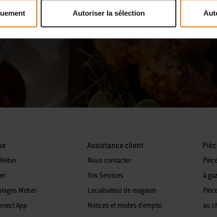
désabonner de la newsletter
ou en utilisant notre
formulaire de contact
.
quement
Autoriser la sélection
Aut
se
Assistance client
Pièc
 Weber
Nous contacter
Pièc
er
Vos Services
à ga
ntages Weber
Localisateur de magasin
Pièc
nnect App
Notices et modes d'emploi
au c