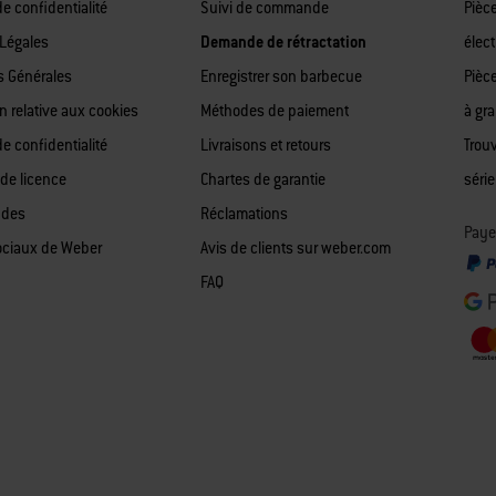
de confidentialité
Suivi de commande
Pièc
Légales
Demande de rétractation
élect
s Générales
Enregistrer son barbecue
Pièc
n relative aux cookies
Méthodes de paiement
à gr
de confidentialité
Livraisons et retours
Trou
 de licence
Chartes de garantie
série
 des
Réclamations
Paye
ociaux de Weber
Avis de clients sur weber.com
FAQ