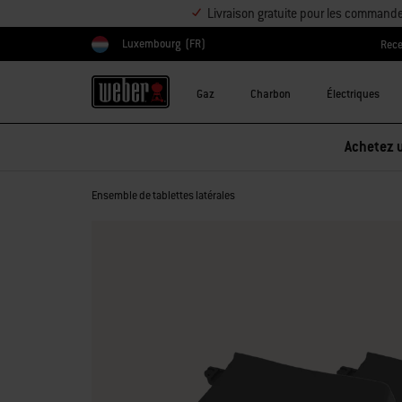
Livraison gratuite pour les command
Luxembourg
(FR)
Rece
Choisir un pays
Gaz
Charbon
Électriques
Achetez u
Ensemble de tablettes latérales