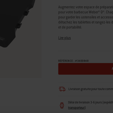
Disponibilité:
Augmentez votre espace de préparatio
pour votre barbecue Weber® Q®. Chaqu
pour garder les ustensiles et accesso
détachez les tablettes et rangez-les
et de portabilité.
• Compatible avec les barbecues à 
Lire plus
• Agrandissez votre espace de prépara
• Les crochets porte-ustensiles perme
main
• Les tablettes se détachent et se r
RÉFÉRENCE :
#
3400848
• Ensemble de 2 tablettes latérales 
Livraison gratuite pour toute com
Délai de livraison 3-6 jours (expédi
transporteur
)