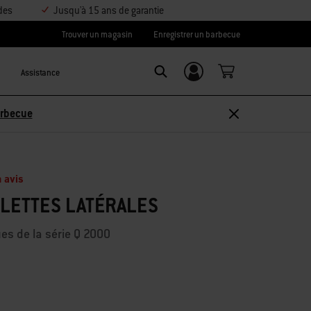
des
Jusqu'à 15 ans de garantie
Trouver un magasin
Enregistrer un barbecue
Assistance
Se connecter/
Search
S’inscrire
arbecue
 avis
LETTES LATÉRALES
es de la série Q 2000