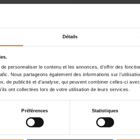
Retours gratuits
(
restrictions appl
Détails
ies.
e personnaliser le contenu et les annonces, d'offrir des fonctio
Recevez des actualités ins
 rien que pour vous
rafic. Nous partageons également des informations sur l'utilisati
cuisine et d’amateurs de ple
, de publicité et d'analyse, qui peuvent combiner celles-ci avec
réduction sur votre premiè
ils ont collectées lors de votre utilisation de leurs services.
Le code de réduction peut m
Préférences
Statistiques
L et Weber-Stephen Deutschland GmbH concernant le contenu exclusif
ateurs et d'analyser mon intéraction avec la newsletter à l'ide d'outils