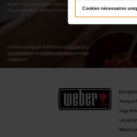
de suivi. Vous pouvez retirer votre consentement à tout moment en cliquant sur
se 
Cookies nécessaires uni
Pour plus de détails, veuillez lire notre
politique de confidentialité
.
Ce site est protégé par reCAPTCHA et la
Politique de
confidentialité
et les
Conditions générales
de Google
s’appliquent.
Entrepri
Pourquoi
Saga Web
Les adva
Weber Co