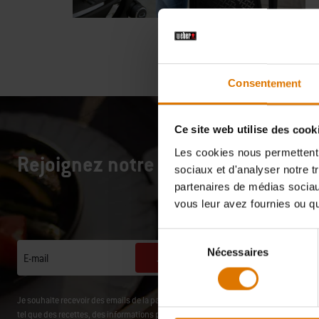
Consentement
Ce site web utilise des cook
Les cookies nous permettent d
Rejoignez notre communauté : 10 %
sociaux et d'analyser notre t
partenaires de médias sociaux
vous leur avez fournies ou qu'
Sélection
Nécessaires
du
Je m'inscris
E-mail
consentement
Je souhaite recevoir des emails de la part de Weber-Stephen Products Belgium SR
tel que des recettes, des informations produits, conseils et astuces, études consomm