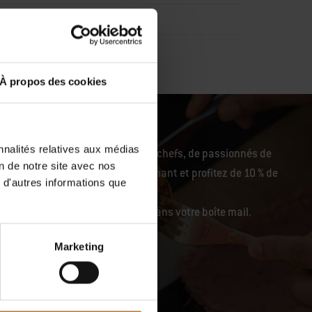
icables
)
À propos des cookies
nnalités relatives aux médias
pirantes de notre communauté de chefs, de passionnés de
on de notre site avec nos
in air. Inscrivez-vous dès maintenant et profitez de 10 % de
 d'autres informations que
re commande.
ettre quelques heures à arriver dans votre boîte mail.
Marketing