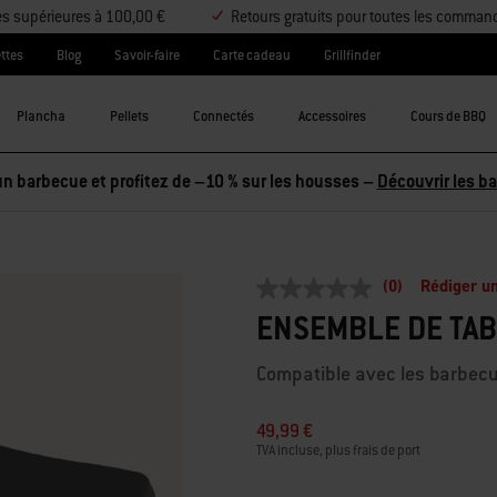
es supérieures à 100,00 €
Retours gratuits pour toutes les comman
ttes
Blog
Savoir-faire
Carte cadeau
Grillfinder
Plancha
Pellets
Connectés
Accessoires
Cours de BBQ
n barbecue et profitez de –10 % sur les housses –
Découvrir les b
(0)
Rédiger un
Aucune
valeur
ENSEMBLE DE TAB
de
notation
Lien
Compatible avec les barbecu
sur
la
même
49,99 €
page.
TVA incluse, plus frais de port