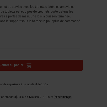
n et de service avec les tablettes latérales amovibles
e tablette est équipée de crochets porte-ustensiles
ires à portée de main. Une fois la cuisson terminée,
 dans le support sous le barbecue pour plus de commodité
gaz Q 2100N, Q 2200N, Q 2800N+, Q 2000 et Q 2200
tion et de service avec des tablettes latérales
ttent de garder les ustensiles et accessoires à portée de
angent sous le barbecue
amovibles
Ajouter au panier
mande supérieure à un montant de 100 €
tion standard). Délai de livraison 5 - 10 jours
(
expédition par