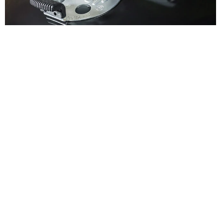
Encendido
Encuentra todo lo necesario para encender el carbón.
Enciende tu asador