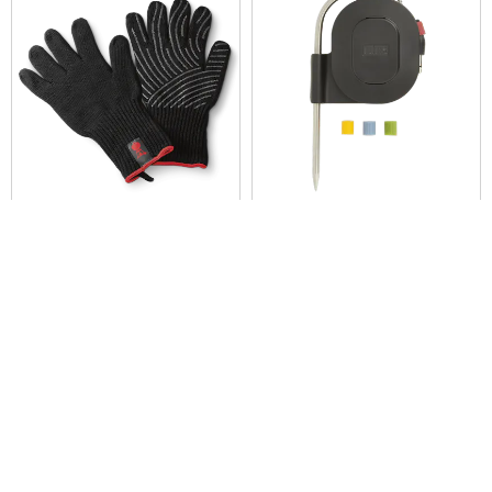
Guantes Premium
Sonda Meat iGrill
Diseñado para todos los termómetros
iGrill y Weber Connect
0 de 5 (valoración de los clientes)
0 de 5 (valoración de los clientes)
$241.900
$120.900
Color Options
Color Options