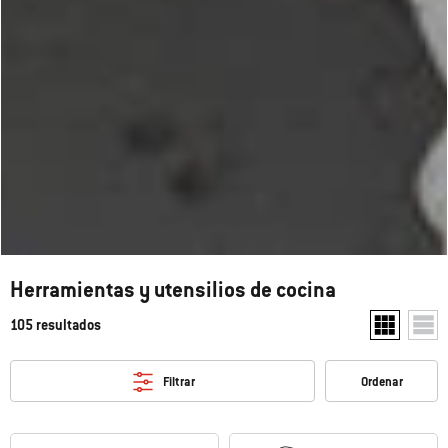
Herramientas y utensilios de cocina
105 resultados
Mostrar dos 
Mostr
Filtrar
Ordenar