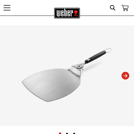
Search
Changing this current slide of this carousel will change the current slide of t