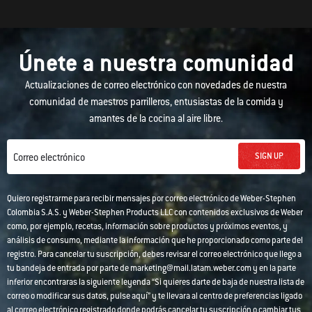
Únete a nuestra comunidad
Actualizaciones de correo electrónico con novedades de nuestra
comunidad de maestros parrilleros, entusiastas de la comida y
amantes de la cocina al aire libre.
SIGN UP
Correo electrónico
Quiero registrarme para recibir mensajes por correo electrónico de Weber-Stephen
Colombia S.A.S. y Weber-Stephen Products LLC con contenidos exclusivos de Weber
como, por ejemplo, recetas, información sobre productos y próximos eventos, y
análisis de consumo, mediante la información que he proporcionado como parte del
registro. Para cancelar tu suscripción, debes revisar el correo electrónico que llego a
tu bandeja de entrada por parte de marketing@mail.latam.weber.com y en la parte
inferior encontraras la siguiente leyenda “Si quieres darte de baja de nuestra lista de
correo o modificar sus datos, pulse aquí” y te llevara al centro de preferencias ligado
al correo electrónico registrado donde podrás cancelar tu suscripción o cambiar tus