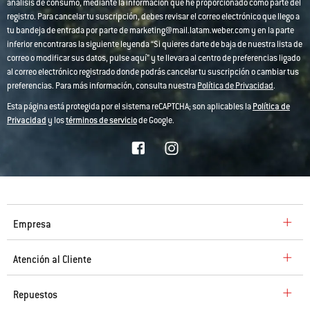
análisis de consumo, mediante la información que he proporcionado como parte del
registro. Para cancelar tu suscripción, debes revisar el correo electrónico que llego a
tu bandeja de entrada por parte de marketing@mail.latam.weber.com y en la parte
inferior encontraras la siguiente leyenda “Si quieres darte de baja de nuestra lista de
correo o modificar sus datos, pulse aquí” y te llevara al centro de preferencias ligado
al correo electrónico registrado donde podrás cancelar tu suscripción o cambiar tus
preferencias. Para más información, consulta nuestra
Política de Privacidad
.
Esta página está protegida por el sistema reCAPTCHA; son aplicables la
Política de
Privacidad
y los
términos de servicio
de Google.
Empresa
Atención al Cliente
Repuestos