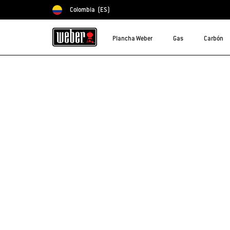
Colombia
(ES)
Elegir país
Plancha Weber
Gas
Carbón
¡Lo sentimos!