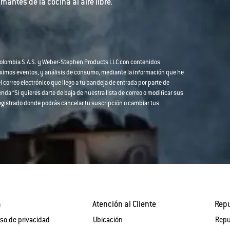
mantes de la cocina al aire libre.
 Colombia S.A.S. y Weber-Stephen Products LLC con contenidos
óximos eventos, y análisis de consumo, mediante la información que he
l correo electrónico que llego a tu bandeja de entrada por parte de
da “Si quieres darte de baja de nuestra lista de correo o modificar sus
o registrado donde podrás cancelar tu suscripción o cambiar tus
a
Atención al Cliente
Rep
so de privacidad
Ubicación
Repu