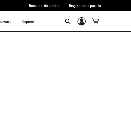
Buscador de tiendas
Registrar una parrilla
uestos
Soporte
Inicio de sesión/registro
Search