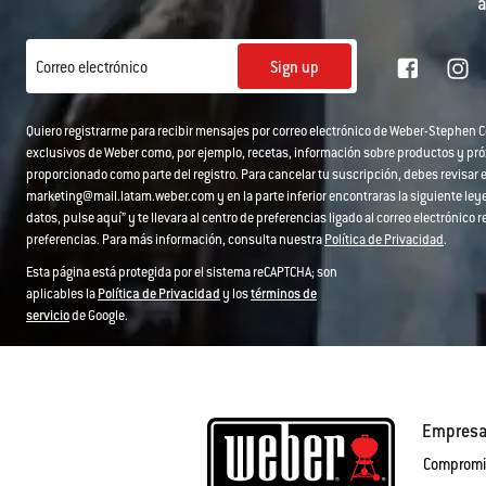
a
Sign up
Correo electrónico
Quiero registrarme para recibir mensajes por correo electrónico de Weber-Stephen
exclusivos de Weber como, por ejemplo, recetas, información sobre productos y pr
proporcionado como parte del registro. Para cancelar tu suscripción, debes revisar e
marketing@mail.latam.weber.com y en la parte inferior encontraras la siguiente leyen
datos, pulse aquí” y te llevara al centro de preferencias ligado al correo electrónic
preferencias. Para más información, consulta nuestra
Política de Privacidad
.
Esta página está protegida por el sistema reCAPTCHA; son
aplicables la
Política de Privacidad
y los
términos de
servicio
de Google.
Empres
Compromi