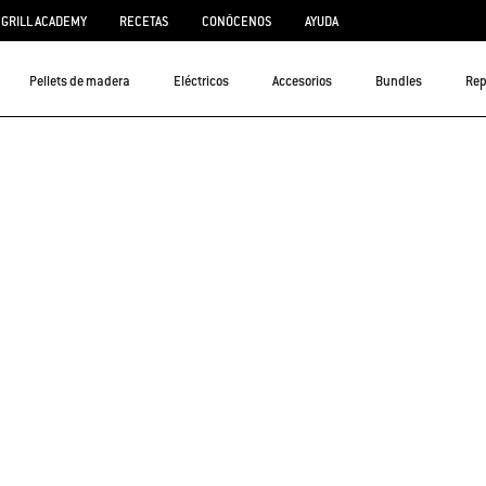
GRILL ACADEMY
RECETAS
CONÓCENOS
AYUDA
Pellets de madera
Eléctricos
Accesorios
Bundles
Rep