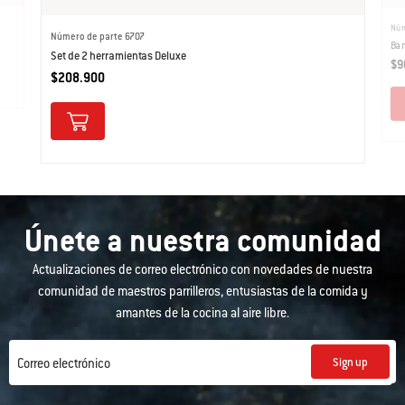
Núm
Número de parte 6707
Ban
Set de 2 herramientas Deluxe
$9
$208.900
Únete a nuestra comunidad
Actualizaciones de correo electrónico con novedades de nuestra
comunidad de maestros parrilleros, entusiastas de la comida y
amantes de la cocina al aire libre.
Sign up
Correo electrónico