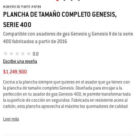
NÚMERO DE PARTE
#
6789
PLANCHA DE TAMAÑO COMPLETO GENESIS,
SERIE 400
Compatible con asadores de gas Genesis y Genesis II de la serie
400 fabricados a partir de 2016
0.0
Escribe una reseña
$1.249.900
Cocina a la plancha siempre que quieras en el asador que ya tienes con
la plancha de tamaño completo Genesis. Diseñada para encajar a la
perfección en tu asador de gas Genesis 400, te permite transformar toda
la superficie de cocción en segundos. Fabricada en resistente acero al
carbón, esta plancha aprovecha al máximo los quemadores de calidad
superior de tu asador para proporcionar calor uniforme de extremo a
extremo. Desde hot cakes hasta huevos, fajitas y verduras, tendrás el
Leer más
control total desde el primer plato hasta el último con resultados
equiparables a los de un restaurante. Además, el sistema de manejo de