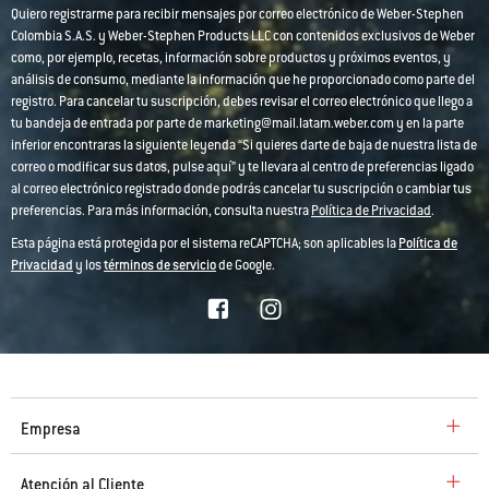
Quiero registrarme para recibir mensajes por correo electrónico de Weber-Stephen
Colombia S.A.S. y Weber-Stephen Products LLC con contenidos exclusivos de Weber
como, por ejemplo, recetas, información sobre productos y próximos eventos, y
análisis de consumo, mediante la información que he proporcionado como parte del
registro. Para cancelar tu suscripción, debes revisar el correo electrónico que llego a
tu bandeja de entrada por parte de marketing@mail.latam.weber.com y en la parte
inferior encontraras la siguiente leyenda “Si quieres darte de baja de nuestra lista de
correo o modificar sus datos, pulse aquí” y te llevara al centro de preferencias ligado
al correo electrónico registrado donde podrás cancelar tu suscripción o cambiar tus
preferencias. Para más información, consulta nuestra
Política de Privacidad
.
Esta página está protegida por el sistema reCAPTCHA; son aplicables la
Política de
Privacidad
y los
términos de servicio
de Google.
Empresa
Atención al Cliente