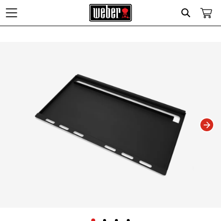
Search
Changing this current slide of this carousel will change the current slide of t