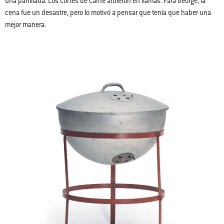
una parrillada. Los cortes de carne ardieron en llamas. Para George, la
cena fue un desastre, pero lo motivó a pensar que tenía que haber una
mejor manera.