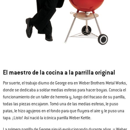
El maestro de la cocina a la parrilla original
Por suerte, el trabajo diurno de George era en Weber Brothers Metal Works,
donde se dedicaba a soldar medias esferas para hacer boyas. Conocía el
funcionamiento de un taller de herrería y, luego del fracaso de su parrilla,
todas las piezas encajaron. Tomó una de las medias esferas, le puso
patas, le hizo agujeros en el fondo para que fluyera el aire y le puso una
tapa. ¡Listo! Así nació la icónica parrilla Weber Kettle.
La primera parrilla de George siguió evolucionando durante años, y Weber