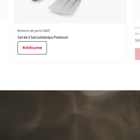
Núm
Número de parte 6625
Ban
Set de 2 herramientas Premium
$4
Notificarme