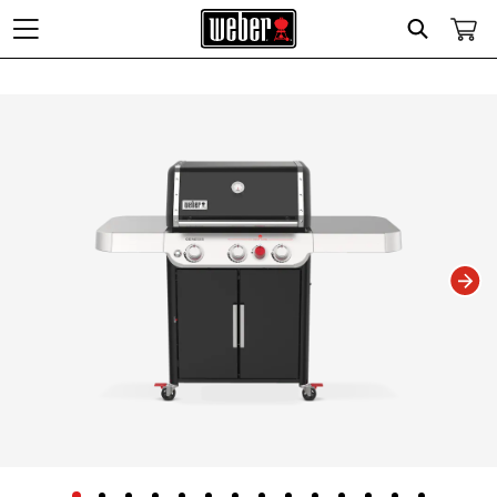
Search
Changing this current slide of this carousel will change the current slide of t