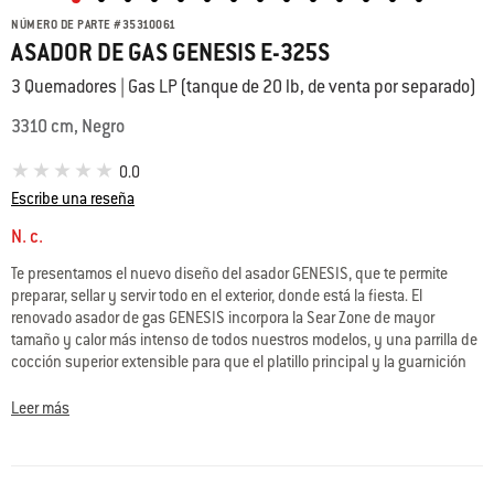
NÚMERO DE PARTE
#
35310061
ASADOR DE GAS GENESIS E-325S
3 Quemadores | Gas LP (tanque de 20 lb, de venta por separado)
3310 cm, Negro
0.0
Escribe una reseña
N. c.
Te presentamos el nuevo diseño del asador GENESIS, que te permite
preparar, sellar y servir todo en el exterior, donde está la fiesta. El
renovado asador de gas GENESIS incorpora la Sear Zone de mayor
tamaño y calor más intenso de todos nuestros modelos, y una parrilla de
cocción superior extensible para que el platillo principal y la guarnición
puedan cocinarse y servirse al mismo tiempo. Cuando la comida esté
lista, trasládala fácilmente a la amplia mesa para preparar y servir, y
Leer más
disfruta de una experiencia de asado perfecta de principio a fin.
• Sear Zone extragrande para sellar varias piezas de carne a la vez