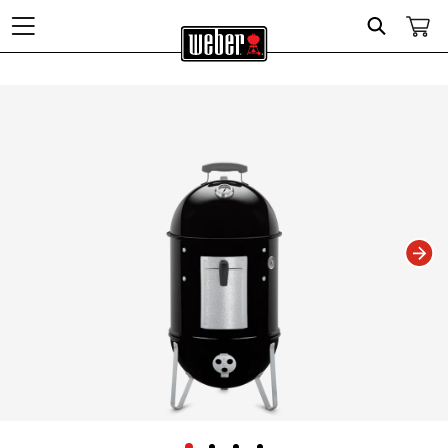
Search
Changing this current slide of this carousel will change the current slide of t