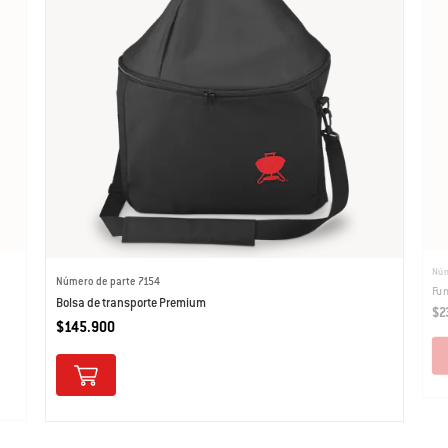
Núm
Número de parte 7154
Fun
Bolsa de transporte Premium
$2
$145.900