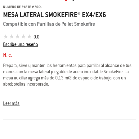
NÚMERO DE PARTE
#
7001
MESA LATERAL SMOKEFIRE® EX4/EX6
Compatible con Parrillas de Pellet Smokefire
0.0
Escribe una reseña
N. c.
Prepara, sirve y manten las herramientas para parrillar al alcance de tus
manos con la mesa lateral plegable de acero inoxidable SmokeFire. La
mesa auxiliar agrega más de 0,13 mt2 de espacio de trabajo, con un
abrebotellas incorporado.
• Abrebotellas incorporado
• Agrega 0,13 mt2 de espacio de trabajo y sostiene hasta 18 Kilos de
Leer más
comida
• Se adapta con la cubierta SmokeFire Premium (se vende por separado)
cuando la mesa está plegada hacia arriba o hacia abajo
• Se pliega fácilmente para almacenamiento
• Se adhiere al lado izquierdo de la parrilla