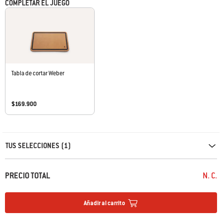
• Tamaño acorde a la tabla para cortar (la tabla para cortar Weber se
COMPLETAR EL JUEGO
vende por separado)
Tabla de cortar Weber
$169.900
Carousel containing list of product recommendations. Please use left and ar
TUS SELECCIONES (1)
PRECIO TOTAL
N. C.
Añadir al carrito