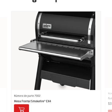
Núm
Número de parte 7002
Fun
Mesa Frontal Smokefire® EX4
$3