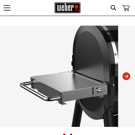
Search
Changing this current slide of this carousel will change the current slide of t