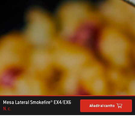
Mesa Lateral Smokefire® EX4/EX6
Añadir al carrito
N. c.