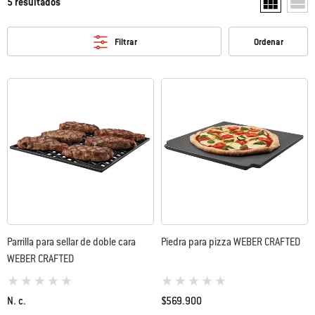
5 resultados
Mostrar dos 
Mostr
Filtrar
Ordenar
Parrilla para sellar de doble cara
Piedra para pizza WEBER CRAFTED​
WEBER CRAFTED​
0 de 5 (valoración de los clientes)
0 de 5 (valoración de los clientes)
N. c.
$569.900