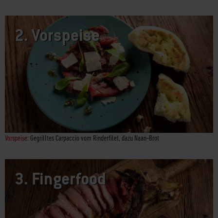
2.
Vorspeise
Vorspeise:
Gegrilltes Carpaccio vom Rinderfilet, dazu Naan-Brot
3.
Fingerfood