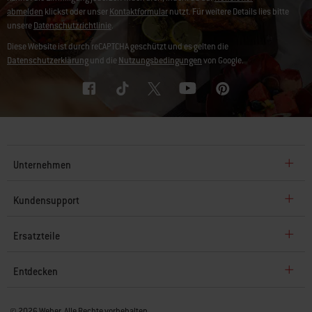
abmelden
klickst oder unser
Kontaktformular
nutzt. Für weitere Details lies bitte
unsere
Datenschutzrichtlinie
.
Diese Website ist durch reCAPTCHA geschützt und es gelten die
Datenschutzerklärung
und die
Nutzungsbedingungen
von Google.
Unternehmen
Kundensupport
Ersatzteile
Entdecken
© 2026 Weber. Alle Rechte vorbehalten.