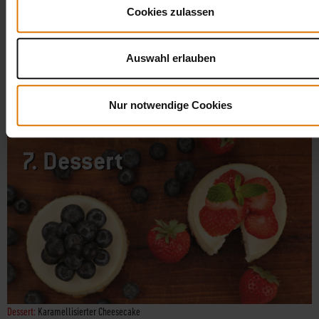
Cookies zulassen
Auswahl erlauben
Hauptgang:
Flanksteak mit Fächerkartoffeln, gegrilltem Lauchgemüse und Alabama
White Sauce
Nur notwendige Cookies
7.
Dessert
Dessert:
Karamellisierter Cheesecake