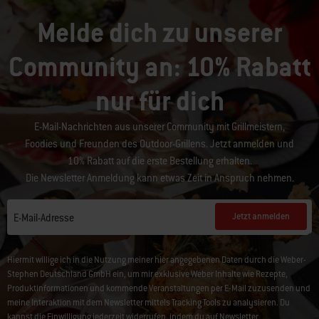
Melde dich zu unserer
Community an: 10% Rabatt
nur für dich
E-Mail-Nachrichten aus unserer Community mit Grillmeistern,
Foodies und Freunden des Outdoor-Grillens. Jetzt anmelden und
10% Rabatt auf die erste Bestellung erhalten.
Die Newsletter Anmeldung kann etwas Zeit in Anspruch nehmen.
Jetzt anmelden
E-Mail-Adresse
Hiermit willige ich in die Nutzung meiner hier angegebenen Daten durch die Weber-
Stephen Deutschland GmbH ein, um mir exklusive Weber Inhalte wie Rezepte,
Produktinformationen und kommende Veranstaltungen per E-Mail zuzusenden und
meine Interaktion mit dem Newsletter mittels Tracking Tools zu analysieren. Du
kannst die Einwilligung jederzeit widerrufen, indem du auf
Newsletter