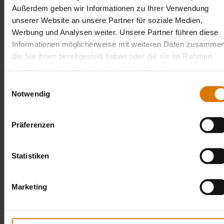
Außerdem geben wir Informationen zu Ihrer Verwendung
unserer Website an unsere Partner für soziale Medien,
5.
Fingerfood
Werbung und Analysen weiter. Unsere Partner führen diese
Informationen möglicherweise mit weiteren Daten zusammen
die Sie ihnen bereitgestellt haben oder die sie im Rahmen
Ihrer Nutzung der Dienste gesammelt haben.
Einwilligungsauswahl
Notwendig
Präferenzen
Fingerfood:
Steaks vom Tafelspitz „Surprise“
Statistiken
6.
Hauptgang
Marketing