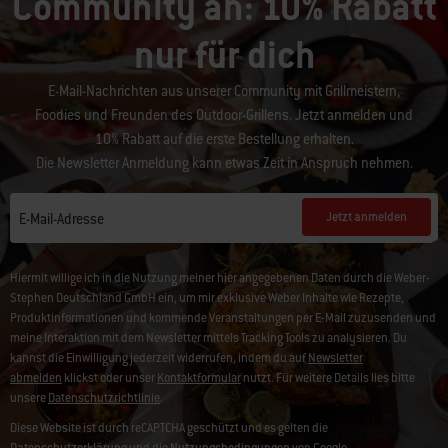
Community an: 10% Rabatt
nur für dich
E-Mail-Nachrichten aus unserer Community mit Grillmeistern,
Foodies und Freunden des Outdoor-Grillens. Jetzt anmelden und
10% Rabatt auf die erste Bestellung erhalten.
Die Newsletter Anmeldung kann etwas Zeit in Anspruch nehmen.
Jetzt anmelden
E-Mail-Adresse
Hiermit willige ich in die Nutzung meiner hier angegebenen Daten durch die Weber-
Stephen Deutschland GmbH ein, um mir exklusive Weber Inhalte wie Rezepte,
Produktinformationen und kommende Veranstaltungen per E-Mail zuzusenden und
meine Interaktion mit dem Newsletter mittels Tracking Tools zu analysieren. Du
kannst die Einwilligung jederzeit widerrufen, indem du auf
Newsletter
abmelden
klickst oder unser
Kontaktformular
nutzt. Für weitere Details lies bitte
unsere
Datenschutzrichtlinie
.
Diese Website ist durch reCAPTCHA geschützt und es gelten die
Datenschutzerklärung
und die
Nutzungsbedingungen
von Google.