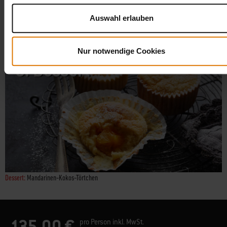
Auswahl erlauben
Fingerfood:
Ganze Dorade mit Zitronen-Petersilien-Öl – anschließend filetiert
Nur notwendige Cookies
6.
Dessert
Dessert:
Mandarinen-Kokos-Törtchen
135,00 €
pro Person inkl. MwSt.