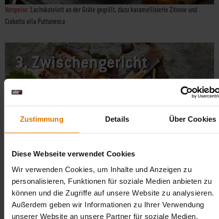
Vorspeise:
Lachskotelett an der Gräte gegrillt, dazu karamellisierte Zitrone und
Ciabatta alla Puttanesca
3.
Zwischengericht
Zustimmung
Details
Über Cookies
Diese Webseite verwendet Cookies
Zwischengericht:
Forellenfilet in Teriyaki-Marinade mit asiatischem Rettichsalat
Wir verwenden Cookies, um Inhalte und Anzeigen zu
personalisieren, Funktionen für soziale Medien anbieten zu
können und die Zugriffe auf unsere Website zu analysieren.
4.
Hauptgang
Außerdem geben wir Informationen zu Ihrer Verwendung
unserer Website an unsere Partner für soziale Medien,