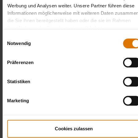
Werbung und Analysen weiter. Unsere Partner führen diese
Informationen möglicherweise mit weiteren Daten zusammen
die Sie ihnen bereitgestellt haben oder die sie im Rahmen
Ihrer Nutzung der Dienste gesammelt haben.
Einwilligungsauswahl
Notwendig
Hauptgang:
Garnelen-Burger in knuspriger Panade gegrillt, mit cremiger Chili-
Präferenzen
Erdnuss-Sauce auf Reisplätzchen
Statistiken
5.
Fingerfood
Marketing
Cookies zulassen