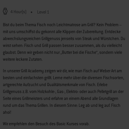
4 Hour(s)
Level 1
Bist du beim Thema Fisch noch Leichtmatrose am Grill? Kein Problem –
mit uns umschiffst du gekonnt alle Klippen der Zubereitung. Entdecke
abwechslungsreichen Grillgenuss jenseits von Steak und Würstchen. Du
wirst sehen: Fisch und Grill passen besser zusammen, als du vielleicht
glaubst. Denn wir geben nicht nur „Butter bei die Fische“, sondern viele
weitere leckere Zutaten.
In unserer Grill Academy zeigen wir dir, wie man Fisch auf Weber Art am
besten und einfachsten grillt. Lerne mehr über die diversen Fischsorten,
artgerechte Aufzucht und Qualitätsmerkmale von Fisch. Erlebe
Grillgenuss z.B. vom Holzkohle-, Gas-, Elektro- oder auch Pelletgrill an der
Seite eines Grillmeisters und erfahre an einem Abend alle Grundlagen
rund um das Thema Grillen. In diesem Sinne: Leg ab und leg auf. Fisch
ahoi!
Wir empfehlen den Besuch des Basic Kurses vorab.