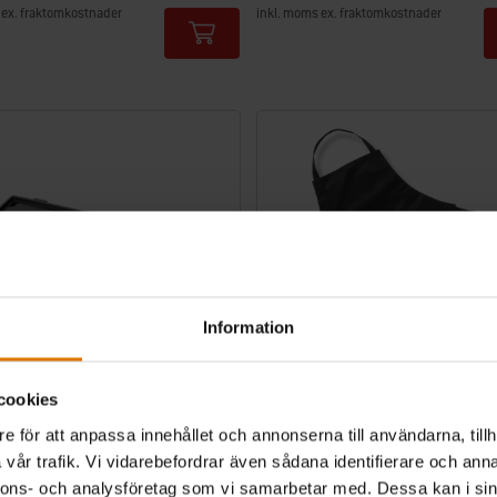
 ex. fraktomkostnader
inkl. moms ex. fraktomkostnader
tions
Color Options
Information
cookies
e för att anpassa innehållet och annonserna till användarna, tillh
d
Förkläde
vår trafik. Vi vidarebefordrar även sådana identifierare och anna
 Q 200/2000-serien
Svart
nnons- och analysföretag som vi samarbetar med. Dessa kan i sin