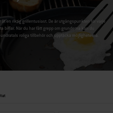
t en riktig grillentusiast. De är utgångspunkten för varje
ta biffar. När du har fått grepp om grunderna kan du
ndratals roliga tillbehör och upptäcka möjligheterna.
tat