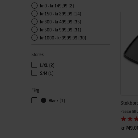
kr 0 - kr 149,99 (2)
kr 150 - kr 299,99 (14)
kr 300 - kr 499,99 (35)
kr 500 - kr 999,99 (31)
kr 1000 - kr 3999,99 (30)
Storlek
L/XL (2)
Sortera efter Storlek: L/XL
S/M (1)
Sortera efter Storlek: S/M
Färg
Black (1)
Stekbor
Passar till
kr 749,0