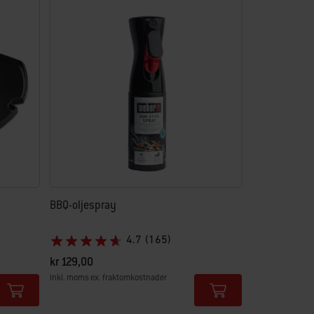
BBQ-oljespray
4.7
(165)
kr 129,00
inkl. moms ex. fraktomkostnader
Color Options