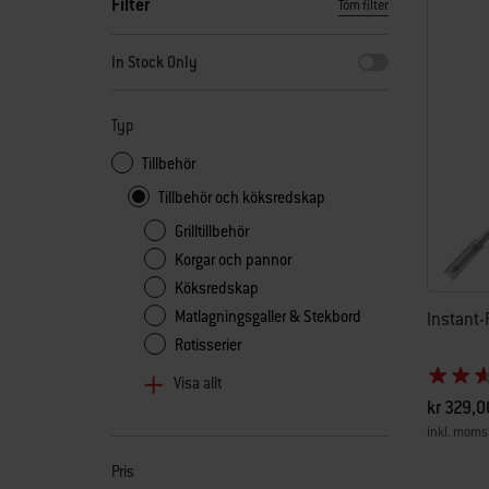
Filter
Töm filter
När du väljer något av filtren uppdateras sidan med nya resu
In Stock Only
Typ
Tillbehör
Tillbehör och köksredskap
Grilltillbehör
Korgar och pannor
Köksredskap
Matlagningsgaller & Stekbord
Instant
Rotisserier
Visa allt
kr 329,0
inkl. moms
Color Op
Pris