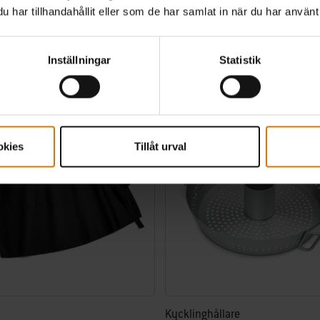
4.6
(137)
4.7
(148)
har tillhandahållit eller som de har samlat in när du har använt 
00
kr 329,00
 ex. fraktomkostnader
inkl. moms ex. fraktomkostnader
Inställningar
Statistik
tions
Color Options
okies
Tillåt urval
Kycklinghållare