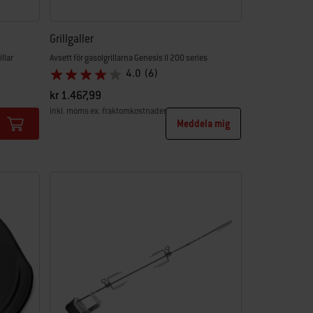
Grillgaller
llar
Avsett för gasolgrillarna Genesis II 200 series
4.0
(6)
kr 1.467,99
inkl. moms ex. fraktomkostnader
Meddela mig
Color Options