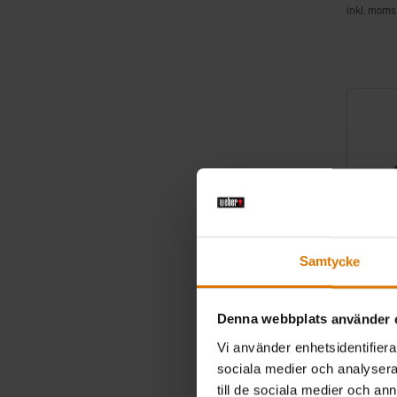
inkl. moms
Color Op
Samtycke
Denna webbplats använder 
Vi använder enhetsidentifierar
Stekbor
sociala medier och analysera 
Passar till
till de sociala medier och a