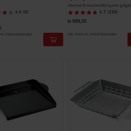
Utformad för Gourmet BBQ System-grillgall
4.0
(8)
4.7
(258)
erat från
till
kr 999,00
5
 ex. fraktomkostnader
inkl. moms ex. fraktomkostnader
tions
Color Options