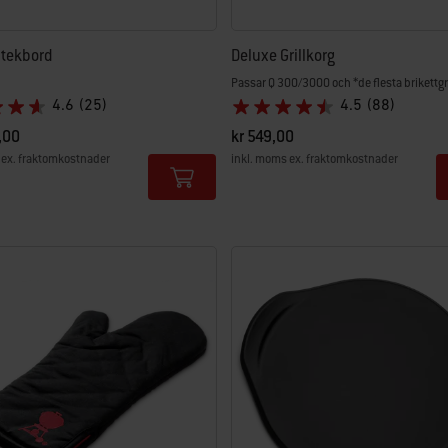
Stekbord
Deluxe Grillkorg
Passar Q 300/3000 och *de flesta brikettgri
4.6
(25)
4.5
(88)
,00
kr 549,00
 ex. fraktomkostnader
inkl. moms ex. fraktomkostnader
tions
Color Options