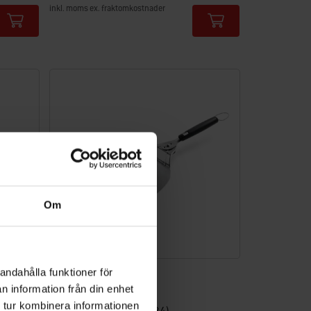
inkl. moms ex. fraktomkostnader
Color Options
Om
andahålla funktioner för
Pizzaspade
n information från din enhet
Rostfritt stål, 57 x 32 cm
 tur kombinera informationen