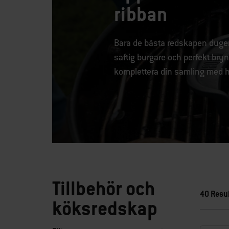
ribban
Bara de bästa redskapen duger å
saftig burgare och perfekt bryn
komplettera din samling med hu
Tillbehör och
40 Resul
köksredskap