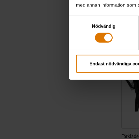
med annan information som du 
kr 999,
inkl. moms
Samtyckesval
Nödvändig
Color Op
-25%
Endast nödvändiga co
Förkläde