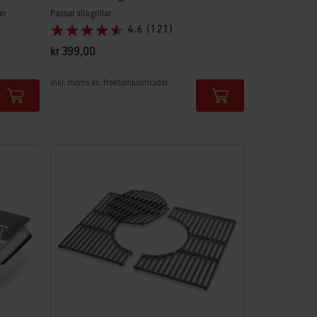
er
Passar alla grillar
4.6
(121)
kr 399,00
inkl. moms ex. fraktomkostnader
Color Options