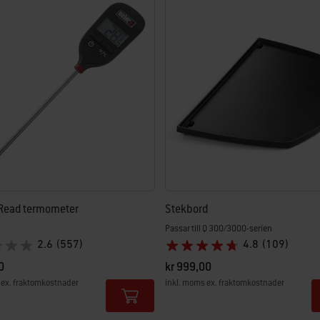
ltat.
-Read termometer
Stekbord
Passar till Q 300/3000-serien
2.6
(557)
4.8
(109)
0
kr 999,00
 ex. fraktomkostnader
inkl. moms ex. fraktomkostnader
tions
Color Options