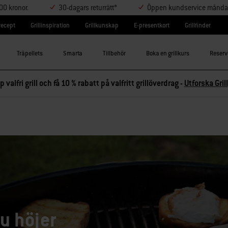
000 kronor.
30-dagars returrätt*
Öppen kundservice måndag-
lrecept
Grillinspiration
Grillkunskap
E-presentkort
Grillfinder
Träpellets
Smarta
Tillbehör
Boka en grillkurs
Reserv
p valfri grill och få 10 % rabatt på valfritt grillöverdrag -
Utforska Grill
u höjer