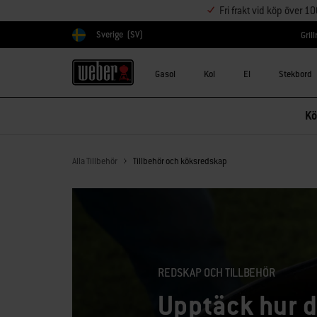
Fri frakt vid köp över 1
Sverige
(SV)
Gril
Välj land
Gasol
Kol
El
Stekbord
Kö
Alla Tillbehör
Tillbehör och köksredskap
REDSKAP OCH TILLBEHÖR
Upptäck hur d