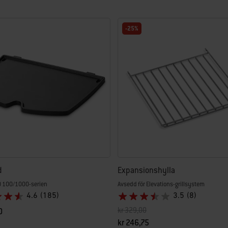
-25%
d
Expansionshylla
 Q 100/1000-serien
Avsedd för Elevations-grillsystem
4.6
(185)
3.5
(8)
Pris reducerat från
till
kr 329,00
0
kr 246,75