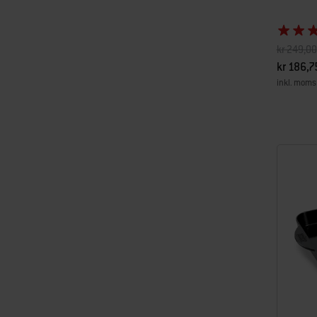
Pris reduc
kr 249,00
kr 186,7
inkl. moms
Color Op