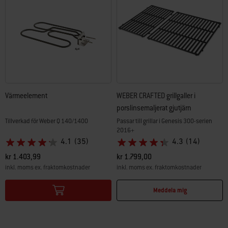
Värmeelement
WEBER CRAFTED grillgaller i
porslinsemaljerat gjutjärn
Tillverkad för Weber Q 140/1400
Passar till grillar i Genesis 300-serien
2016+
4.1
(35)
4.3
(14)
kr 1.403,99
kr 1.799,00
inkl. moms ex. fraktomkostnader
inkl. moms ex. fraktomkostnader
Color Options
Color Options
Meddela mig