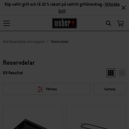
Köp valfri grill och få 10 % rabatt på valfritt grillöverdrag -
Utforska
Grill
Search
Alla Reservdelar och support
Reservdelar
Reservdelar
69 Resultat
Visa två pro
Visa 
Filtrera
Sortera