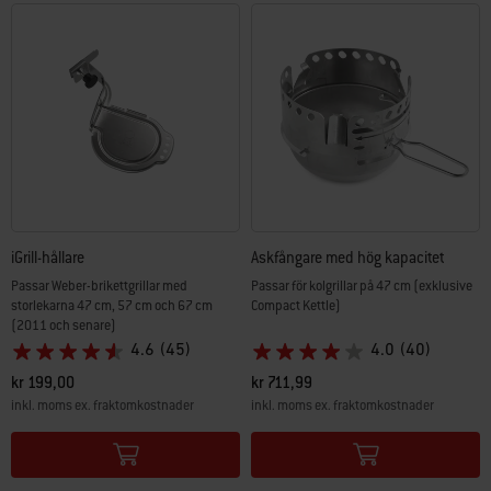
iGrill-hållare
Askfångare med hög kapacitet
Passar Weber-brikettgrillar med
Passar för kolgrillar på 47 cm (exklusive
storlekarna 47 cm, 57 cm och 67 cm
Compact Kettle)
(2011 och senare)
4.6
(45)
4.0
(40)
kr 199,00
kr 711,99
inkl. moms ex. fraktomkostnader
inkl. moms ex. fraktomkostnader
Color Options
Color Options