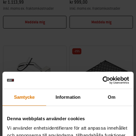
kr 1.113,99
kr 999,00
inkl. moms ex. fraktomkostnader
inkl. moms ex. fraktomkostnader
Color Options
Color Options
Meddela mig
Meddela mig
-25%
Samtycke
Information
Om
Tändsats
Grillgaller
Denna webbplats använder cookies
Tillverkad för Weber Q 320/3200
Serierna Genesis® II / LX 400 och 600
Vi använder enhetsidentifierare för att anpassa innehållet
4.4
(44)
4.6
(25)
och annonserna till användarna, tillhandahålla funktioner