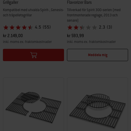
Grillgaller
Flavorizer Bars
Kompatibel med utvalda Spirit-, Genesis-
Tillverkad för Spirit 300-serien (med
och träpelletsgrillar
frontmonterade reglage, 2013 och
senare)
4.5
(55)
2.3
(3)
kr 2.149,00
kr 593,99
inkl. moms ex. fraktomkostnader
inkl. moms ex. fraktomkostnader
Color Options
Color Options
Meddela mig