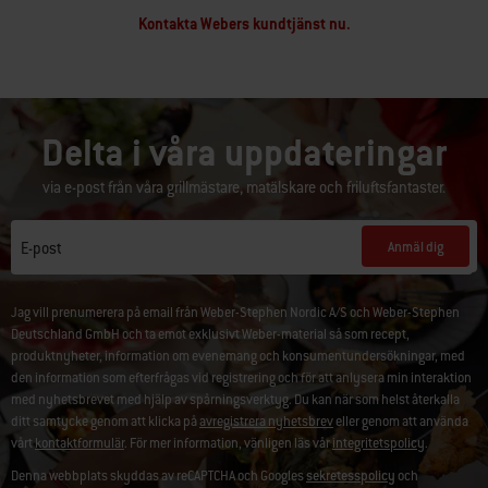
Kontakta Webers kundtjänst nu.
Delta i våra uppdateringar
via e-post från våra grillmästare, matälskare och friluftsfantaster.
Anmäl dig
E-post
Jag vill prenumerera på email från Weber-Stephen Nordic A/S och Weber-Stephen
Deutschland GmbH och ta emot exklusivt Weber-material så som recept,
produktnyheter, information om evenemang och konsumentundersökningar, med
den information som efterfrågas vid registrering och för att anlysera min interaktion
med nyhetsbrevet med hjälp av spårningsverktyg. Du kan när som helst återkalla
ditt samtycke genom att klicka på
avregistrera nyhetsbrev
eller genom att använda
vårt
kontaktformulär
. För mer information, vänligen läs vår
integritetspolicy
.
Denna webbplats skyddas av reCAPTCHA och Googles
sekretesspolicy
och