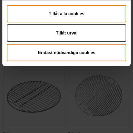
sidomonterad kontrollpanel), Spirit 700,
Genesis...
Tillåt alla cookies
4.5
(139)
4.5
(439)
kr 986,99
kr 499,00
inkl. moms ex. fraktomkostnader
inkl. moms ex. fraktomkostnader
Tillåt urval
Color Options
Color Options
Endast nödvändiga cookies