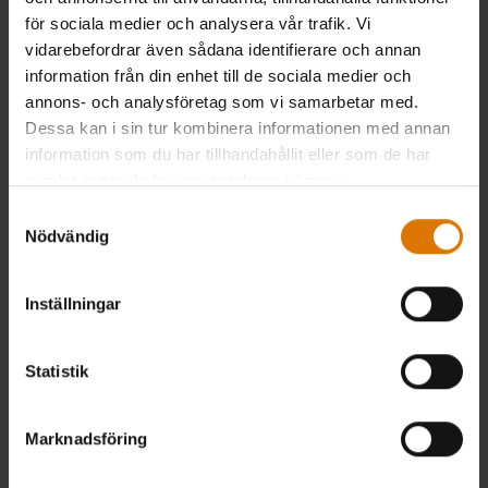
Pris reducerat från
till
kr 489,99
kr 1.299,00
för sociala medier och analysera vår trafik. Vi
kr 974,25
vidarebefordrar även sådana identifierare och annan
inkl. moms ex. fraktomkostnader
inkl. moms ex. fraktomkostnader
information från din enhet till de sociala medier och
Color Options
Color Options
annons- och analysföretag som vi samarbetar med.
Dessa kan i sin tur kombinera informationen med annan
information som du har tillhandahållit eller som de har
samlat in när du har använt deras tjänster.
Samtyckesval
Nödvändig
Inställningar
Statistik
Marknadsföring
Flavorizer Bars
One-Touch rengöringssystemkit
Tillverkad för Spirit 300-serien (med
57 cm One-Touch kolgrillar