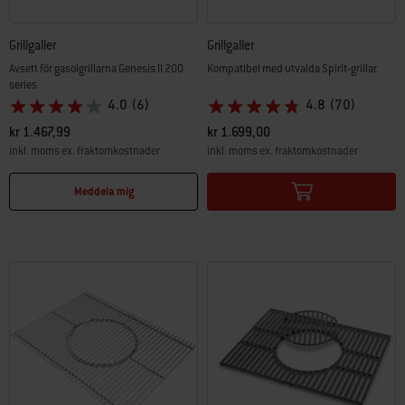
Grillgaller
Grillgaller
Avsett för gasolgrillarna Genesis II 200
Kompatibel med utvalda Spirit-grillar
series
4.0
(6)
4.8
(70)
kr 1.467,99
kr 1.699,00
inkl. moms ex. fraktomkostnader
inkl. moms ex. fraktomkostnader
Color Options
Color Options
Meddela mig