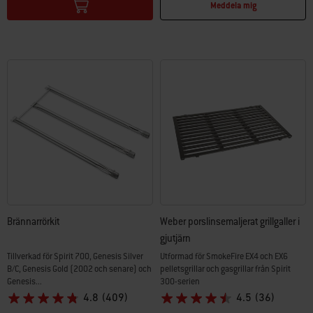
Meddela mig
Brännarrörkit
Weber porslinsemaljerat grillgaller i
gjutjärn
Tillverkad för Spirit 700, Genesis Silver
Utformad för SmokeFire EX4 och EX6
B/C, Genesis Gold (2002 och senare) och
pelletsgrillar och gasgrillar från Spirit
Genesis...
300-serien
4.8
(409)
4.5
(36)