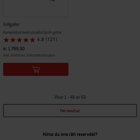
Grillgaller
Kompatibel med utvalda Spirit-grillar
4.8
(121)
kr 1.799,00
inkl. moms ex. fraktomkostnader
Color Options
Visar 1 - 48 av 69
Fler resultat
Page 1
Page 2
Page 3
Page 4
Hittar du inte rätt reservdel?