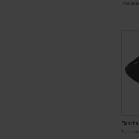
TVA incluse
Color Op
Plancha
Pour barbe