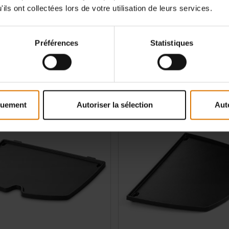
Plancha
ils ont collectées lors de votre utilisation de leurs services.
cue électrique Lumin
Pour barbecue électrique Lumin Compact
4.2
(15)
4.8
(12)
Préférences
Statistiques
€
99,99 €
TVA incluse
tions
Color Options
quement
Autoriser la sélection
Aut