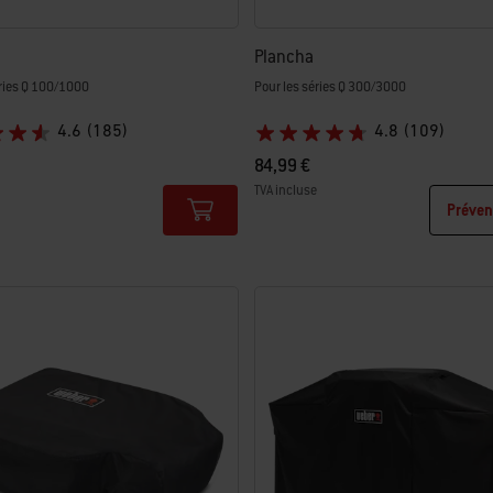
Plancha
éries Q 100/1000
Pour les séries Q 300/3000
4.6
(185)
4.8
(109)
84,99 €
TVA incluse
Préven
tions
Color Options