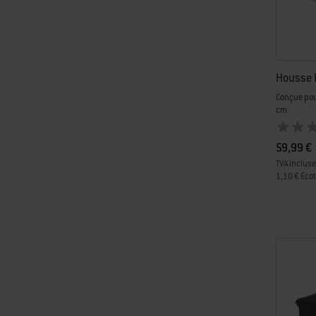
Housse 
Conçue pou
cm
59,99 €
TVA incluse
1,10 € Éco
Color Op