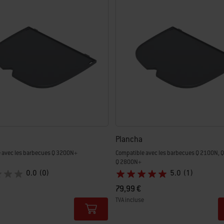
ichant de nouveaux résultats.
Plancha
 avec les barbecues Q 3200N+
Compatible avec les barbecues Q 2100N, 
Q 2800N+
0.0
(0)
5.0
(1)
79,99 €
TVA incluse
tions
Color Options