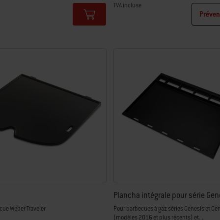
TVA incluse
Préven
tions
Color Options
Plancha intégrale pour série Ge
cue Weber Traveler
Pour barbecues à gaz séries Genesis et Gen
(modèles 2016 et plus récents) et...