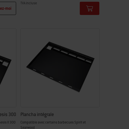
TVA incluse
ez-moi
Color Options
nesis 300
Plancha intégrale
esis II 300
Compatible avec certains barbecues Spirit et
Searwood