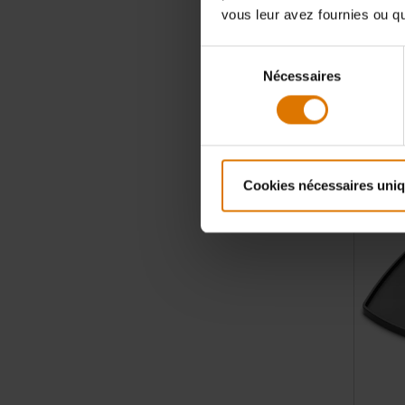
Plancha
vous leur avez fournies ou qu'
Pour barbe
Sélection
Nécessaires
du
109,99 
consentement
TVA incluse
Color Op
Cookies nécessaires uni