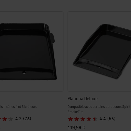
Plancha Deluxe
s II séries 4 et 6 brûleurs
Compatible avec certains barbecues Spirit 
SmokeFire
4.2
(76)
4.4
(56)
€
119,99 €