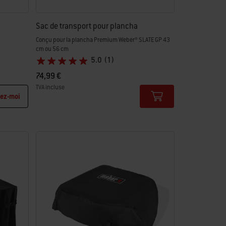
Sac de transport pour plancha
Conçu pour la plancha Premium Weber® SLATE GP 43
cm ou 56 cm
5.0
(1)
74,99 €
TVA incluse
ez-moi
Color Options