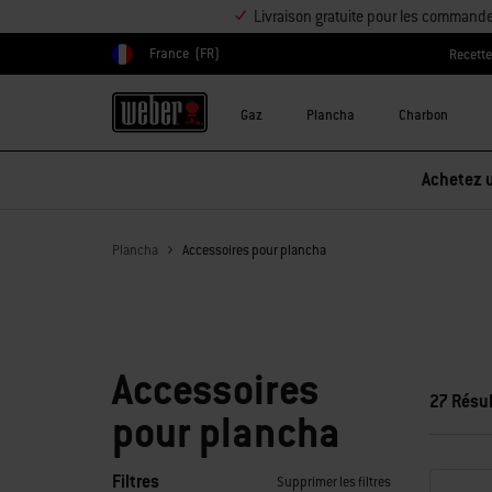
Livraison gratuite pour les command
France
(FR)
Recett
Choisir un pays
Gaz
Plancha
Charbon
Plancha
Accessoires pour plancha
Accessoires
27 Résul
pour plancha
Filtres
Supprimer les filtres