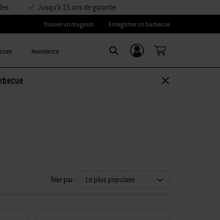
des
Jusqu'à 15 ans de garantie
Trouver un magasin
Enregistrer un barbecue
ecues
Assistance
Se connecter/
Search
S’inscrire
Découvrir les accessoires
Trier par :