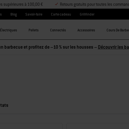
es supérieures à 100,00 €
Retours gratuits pour toutes les comman
es
Blog
Savoir-faire
Carte cadeau
Grillfinder
Électriques
Pellets
Connectés
Accessoires
Cours De Barb
tats