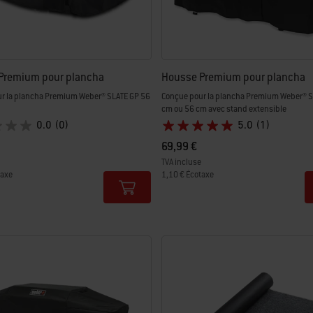
Premium pour plancha
Housse Premium pour plancha
r la plancha Premium Weber® SLATE GP 56
Conçue pour la plancha Premium Weber® S
cm ou 56 cm avec stand extensible
0.0
(0)
5.0
(1)
69,99 €
TVA incluse
taxe
1,10 € Écotaxe
tions
Color Options