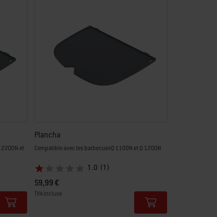
Plancha
Q 2200N et
Compatible avec les barbecuesQ 1100N et Q 1200N
1.0
(1)
59,99 €
TVA incluse
Color Options