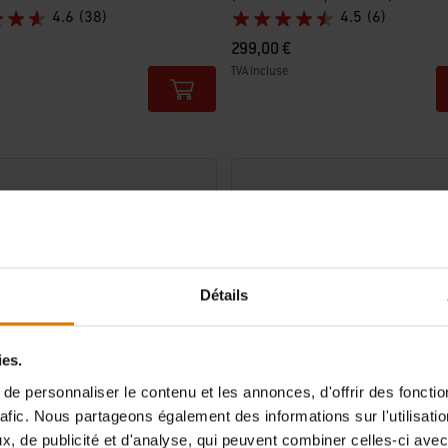
4.6
(38)
4.5
(6)
299,00 €
TVA incluse
tions
Color Options
Détails
ies.
e personnaliser le contenu et les annonces, d'offrir des fonctio
rafic. Nous partageons également des informations sur l'utilisati
, de publicité et d'analyse, qui peuvent combiner celles-ci avec