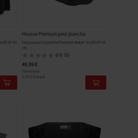
Housse Premium pour plancha
LATE GP 43
Conçue pour la plancha Premium Weber® SLATE GP 43
cm
0.0
(0)
49,99 €
TVA incluse
0,32 € Écotaxe
Color Options