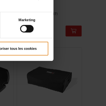
Plancha
Pour les séries Q 200/2000
4.6
(137)
Marketing
79,99 €
TVA incluse
Color Options
oriser tous les cookies