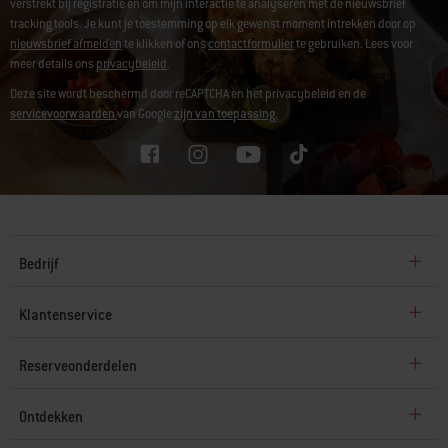
verstrekt bij registratie en om mijn interactie te analyseren met de nieuwsbrief
tracking tools. Je kunt je toestemming op elk gewenst moment intrekken door op
nieuwsbrief afmelden
te klikken of ons
contactformulier
te gebruiken. Lees voor
meer details ons
privacybeleid
.
Deze site wordt beschermd door reCAPTCHA en het privacybeleid en de
servicevoorwaarden
van Google
zijn van toepassing.
Bedrijf
Klantenservice
Reserveonderdelen
Ontdekken