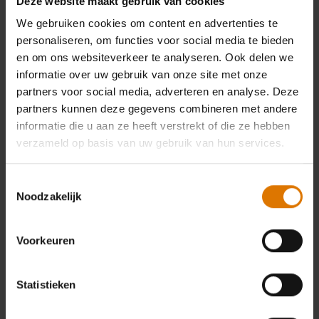
Deze website maakt gebruik van cookies
zolang de voorraad strekt. Als de
We gebruiken cookies om content en advertenties te
voorraad van het accessoire afloopt
personaliseren, om functies voor social media te bieden
voordat de aanbieding afloopt, zullen in
en om ons websiteverkeer te analyseren. Ook delen we
aanmerking komende klanten een
informatie over uw gebruik van onze site met onze
voucher ontvangen met dezelfde
partners voor social media, adverteren en analyse. Deze
winkelwaarde, in te wisselen op
partners kunnen deze gegevens combineren met andere
weber.com. De exacte gratis aangeboden
informatie die u aan ze heeft verstrekt of die ze hebben
verzameld op basis van uw gebruik van hun services.
producten zullen afhangen van het
model van de gekochte barbecue, en
alleen de producten die passen bij de
Toestemmingsselectie
Noodzakelijk
gekochte barbecue zullen worden
verzonden.
Voorkeuren
5. Annulering
Indien de consument de
Statistieken
koopovereenkomst met betrekking tot de
gekochte SmokeFire pelletbarbecue