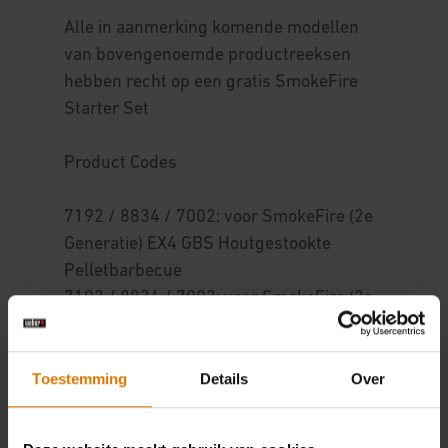
Alle in aanmerking komende modellen
van bovengenoemde productreeksen
hebben recht op een gratis SmokeFire
Starter Set
Product Codes
7192 / 8834 / 7002: voor SmokeFire (2e
Generatie) EX4 GBS Houtgestookte
Pelletbarbecue
7193 / 8834 / 7003: voor SmokeFire (2e
generatie) EX6 GBS Houtgestookte
Pelletbarbecue
Toestemming
Details
Over
(afhankelijk van de grootte van de
barbecue en het aangeschafte model),